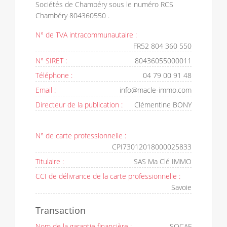
Sociétés de Chambéry sous le numéro RCS
Chambéry 804360550 .
N° de TVA intracommunautaire :
FR52 804 360 550
N° SIRET :
80436055000011
Téléphone :
04 79 00 91 48
Email :
info@macle-immo.com
Directeur de la publication :
Clémentine BONY
N° de carte professionnelle :
CPI73012018000025833
Titulaire :
SAS Ma Clé IMMO
CCI de délivrance de la carte professionnelle :
Savoie
Transaction
Nom de la garantie financière :
SOCAF