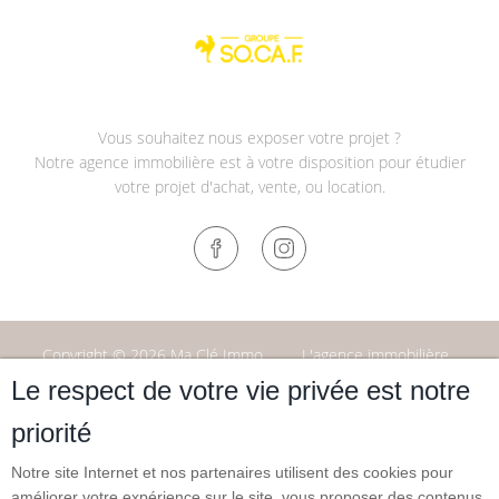
Vous souhaitez nous exposer votre projet ?
Notre agence immobilière est à votre disposition pour étudier
votre projet d'achat, vente, ou location.
Copyright © 2026 Ma Clé Immo
L'agence immobilière
Mentions légales
Politique de confidentialité
Le respect de votre vie privée est notre
Politique de cookies
Honoraires
Conditions Générales
Contactez-nous
priorité
Notre site Internet et nos partenaires utilisent des cookies pour
améliorer votre expérience sur le site, vous proposer des contenus