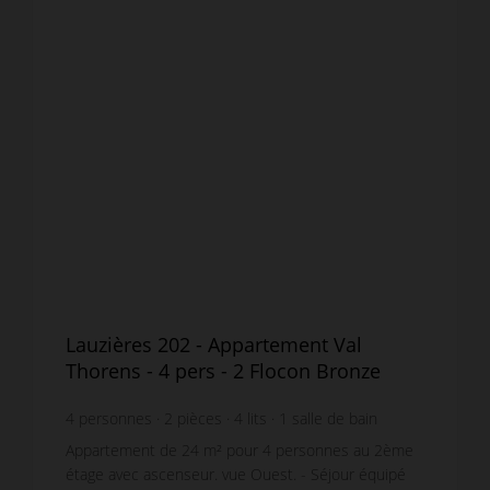
Lauzières 202 - Appartement Val
Thorens - 4 pers - 2 Flocon Bronze
4
personnes
2
pièces
4
lits
1
salle de bain
Appartement de 24 m² pour 4 personnes au 2ème
étage avec ascenseur. vue Ouest. - Séjour équipé