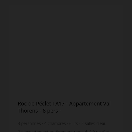
Roc de Péclet I A17 - Appartement Val
Thorens - 8 pers -
8
personnes
4
chambres
6
lits
2
salles d'eau
1
salle de bain
Bel appartement entièrement remeublé à neuf et