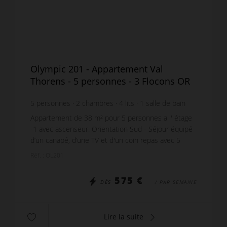
Olympic 201 - Appartement Val
Thorens - 5 personnes - 3 Flocons OR
5
personnes
2
chambres
4
lits
1
salle de bain
Appartement de 38 m² pour 5 personnes a l' étage
-1 avec ascenseur. Orientation Sud - Séjour équipé
d’un canapé, d’une TV et d'un coin repas avec 5
places assises. - Cuisiine ouverte toute équipée...
Réf. : OL201
575 €
DÈS
/ PAR SEMAINE
Lire la suite