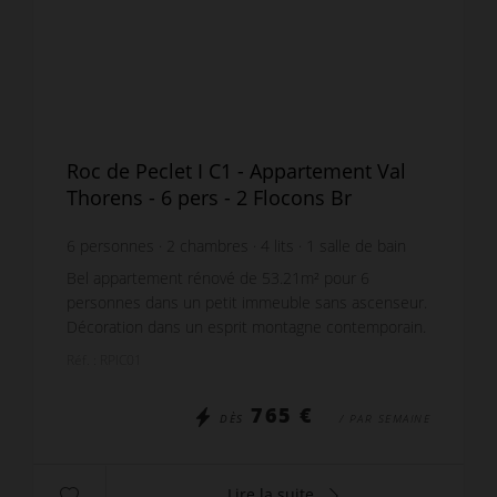
Roc de Peclet I C1 - Appartement Val
Thorens - 6 pers - 2 Flocons Br
6
personnes
2
chambres
4
lits
1
salle de bain
Bel appartement rénové de 53.21m² pour 6
personnes dans un petit immeuble sans ascenseur.
Décoration dans un esprit montagne contemporain.
La pièce principale a une magnifique vue Sud
Réf. : RPIC01
donnant direc...
765 €
DÈS
/ PAR SEMAINE
Lire la suite