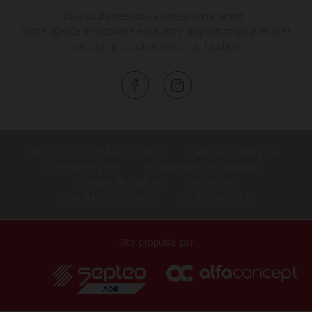
Vous souhaitez nous exposer votre projet ?
Notre agence immobilière est à votre disposition pour étudier
votre projet d'achat, vente, ou location.
Copyright © 2026 Ma Clé Immo
L'agence immobilière
Mentions légales
Politique de confidentialité
Politique de cookies
Honoraires
Conditions Générales
Contactez-nous
Site propulsé par