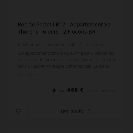
Roc de Peclet I B17 - Appartement Val
Thorens - 6 pers - 2 Flocons BR
6
personnes
1
chambre
5
lits
1
salle d'eau
Bel appartement rénové de 42m² pour 6 personnes
dans un petit immeuble sans ascenseur. Décoration
dans un esprit montagne contemporain. La pièce
principale a une magnifique vue Sud donnant
Réf. : RPIB17
directem...
460 €
DÈS
/ PAR SEMAINE
Lire la suite