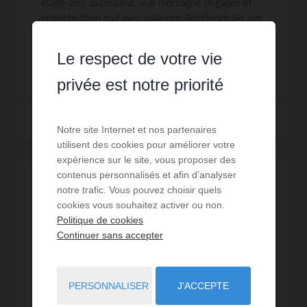
étage avec ascenseur. Vue montagne dégagée et
orientée plein sud avec solarium. Résidence ski aux
pieds. - Séjour équipé d’un canapé convertible 2
Réf. : ES405
pla...
Le respect de votre vie
805 €
DÈS
/ PAR SEMAINE
privée est notre priorité
Lire la suite
Notre site Internet et nos partenaires
utilisent des cookies pour améliorer votre
expérience sur le site, vous proposer des
contenus personnalisés et afin d’analyser
notre trafic. Vous pouvez choisir quels
cookies vous souhaitez activer ou non.
Politique de cookies
Continuer sans accepter
PERSONNALISER
J'ACCEPTE