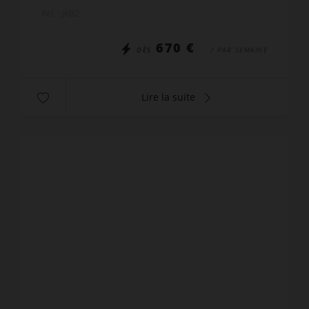
TV. Coin repas avec 4 places. - Cuisine ouverte to...
Réf. : JKB2
670 €
DÈS
/ PAR SEMAINE
Lire la suite