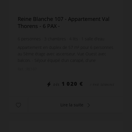
Reine Blanche 107 - Appartement Val
Thorens - 6 PAX -
6
personnes
3
chambres
4
lits
1
salle d'eau
Appartement en duplex de 57 m² pour 6 personnes
au 5ème étage avec ascenseur. Vue Ouest avec
balcon. - Séjour équipé d’un canapé, d'une
télévision, d’un coin repas avec 6 places assises. -
Réf. : RE107
Cuisi...
1 020 €
DÈS
/ PAR SEMAINE
Lire la suite