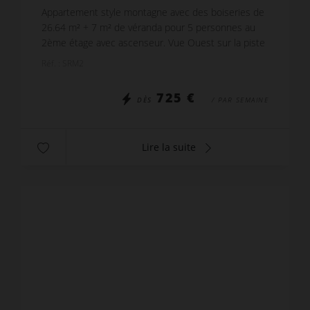
Appartement style montagne avec des boiseries de
26.64 m² + 7 m² de véranda pour 5 personnes au
2ème étage avec ascenseur. Vue Ouest sur la piste
de Plein Sud. - Séjour équipé d’un canapé
Réf. : SRM2
convertib...
725 €
DÈS
/ PAR SEMAINE
Lire la suite