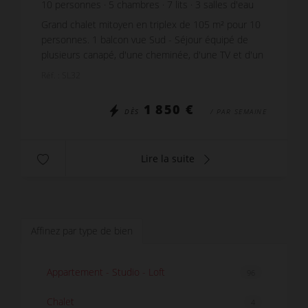
10
personnes
5
chambres
7
lits
3
salles d'eau
wi-fi
Grand chalet mitoyen en triplex de 105 m² pour 10
personnes. 1 balcon vue Sud - Séjour équipé de
plusieurs canapé, d'une cheminée, d'une TV et d'un
coin repas avec 10 places assises. - Cuisine ...
Réf. : SL32
1 850 €
DÈS
/ PAR SEMAINE
Lire la suite
Affinez par type de bien
Appartement - Studio - Loft
96
Chalet
4