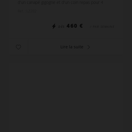
d'un canapé gigogne et d'un coin repas pour 4
personnes. - Kitchenette toute équipée pour 4
Réf. : LZ202
personn...
460 €
DÈS
/ PAR SEMAINE
Lire la suite