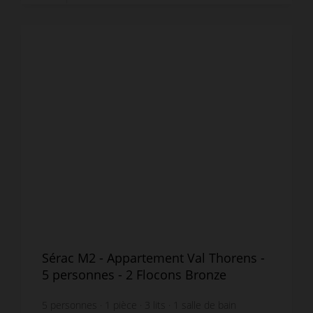
Sérac M2 - Appartement Val Thorens -
5 personnes - 2 Flocons Bronze
5
personnes
1
pièce
3
lits
1
salle de bain