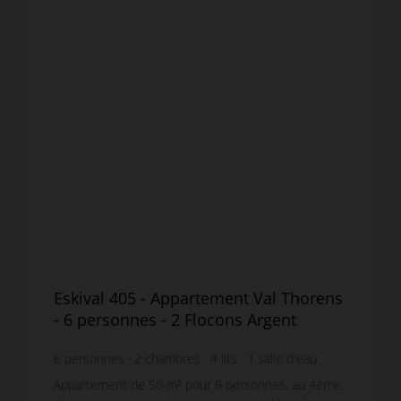
Eskival 405 - Appartement Val Thorens
- 6 personnes - 2 Flocons Argent
6
personnes
2
chambres
4
lits
1
salle d'eau
Appartement de 50 m² pour 6 personnes, au 4ème