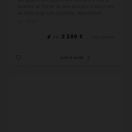
automne de 106 m² de plein pied pour 8 personnes
au 2ème étage sans ascenseur. Appartement
traversant avec plusieurs balcons au Sud sur les
Réf. : RPIA17
pistes. Ma...
2 280 €
DÈS
/ PAR SEMAINE
Lire la suite