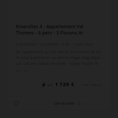
Niverolles 4 - Appartement Val
Thorens - 6 pers - 3 Flocons Ar
6
personnes
3
chambres
4
lits
1
salle d'eau
1
salle de bain
wi-fi
Bel appartement au sud, rénové récemment, de 68
m² pour 6 personnes au premier étage. Magnifique
vue Sud avec balcon ensoleillé. - Séjour équipé de
deux canapés et d'une table basse, d’une TV et d...
Réf. : NI4
1 720 €
DÈS
/ PAR SEMAINE
Lire la suite